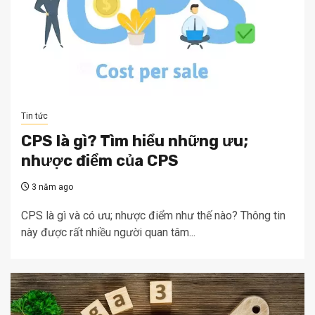
Tin tức
CPS là gì? Tìm hiểu những ưu;
nhược điểm của CPS
3 năm ago
CPS là gì và có ưu; nhược điểm như thế nào? Thông tin
này được rất nhiều người quan tâm...