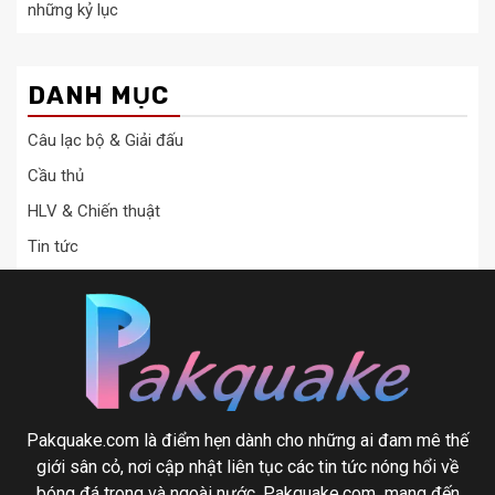
những kỷ lục
DANH MỤC
Câu lạc bộ & Giải đấu
Cầu thủ
HLV & Chiến thuật
Tin tức
Pakquake.com là điểm hẹn dành cho những ai đam mê thế
giới sân cỏ, nơi cập nhật liên tục các tin tức nóng hổi về
bóng đá trong và ngoài nước. Pakquake.com mang đến