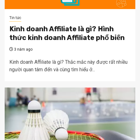
Tin tức
Kinh doanh Affiliate là gì? Hình
thức kinh doanh Affiliate phổ biến
3 năm ago
Kinh doanh Affiliate là gì? Thắc mắc này được rất nhiều
người quan tâm đến và cùng tìm hiểu ở...