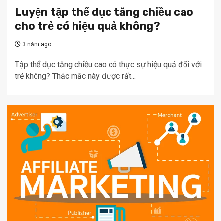
Luyện tập thể dục tăng chiều cao
cho trẻ có hiệu quả không?
3 năm ago
Tập thể dục tăng chiều cao có thực sự hiệu quả đối với
trẻ không? Thắc mắc này được rất...