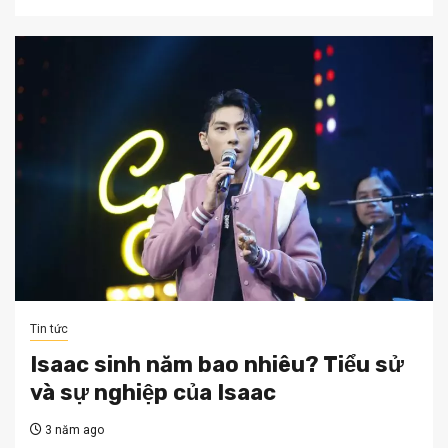
Tin tức
Isaac sinh năm bao nhiêu? Tiểu sử
và sự nghiệp của Isaac
3 năm ago