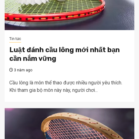
Tin tức
Luật đánh cầu lông mới nhất bạn
cần nắm vững
3 năm ago
Cầu lông là môn thể thao được nhiều người yêu thích.
Khi tham gia bộ môn này này, người chơi...