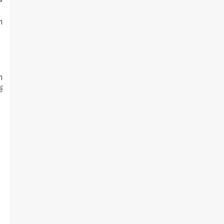
n
h
ể