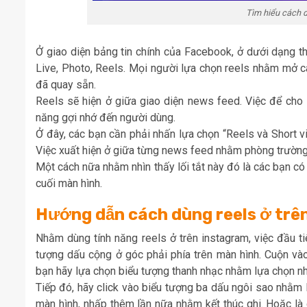
Tìm hiểu cách d
Ở giao diện bảng tin chính của Facebook, ở dưới dạng t
Live, Photo, Reels. Mọi người lựa chọn reels nhằm mở c
đã quay sẵn.
Reels sẽ hiện ở giữa giao diện news feed. Việc để cho l
năng gợi nhớ đến người dùng.
Ở đây, các bạn cần phải nhấn lựa chọn “Reels và Short v
Việc xuất hiện ở giữa từng news feed nhằm phòng trường h
Một cách nữa nhằm nhìn thấy lối tắt này đó là các bạn c
cuối màn hình.
Hướng dẫn cách dùng reels ở trê
Nhằm dùng tính năng reels ở trên instagram, việc đầu ti
tượng dấu cộng ở góc phải phía trên màn hình. Cuộn vào
bạn hãy lựa chọn biểu tượng thanh nhạc nhằm lựa chọn nh
Tiếp đó, hãy click vào biểu tượng ba dấu ngôi sao nhằm l
màn hình, nhấp thêm lần nữa nhằm kết thúc ghi. Hoặc là 