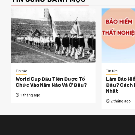
Tin tức
Tin tức
World Cup Đầu Tiên Được Tổ
Làm Bảo Hi
Chức Vào Năm Nào Và Ở Đâu?
Đâu? Cách 
Nhất
1 tháng ago
2 tháng ago