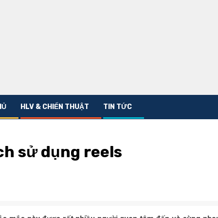
HỦ
HLV & CHIẾN THUẬT
TIN TỨC
ch sử dụng reels