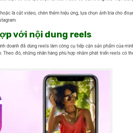
 hoặc là cắt video, chèn thêm hiệu ứng, lựa chọn ảnh bìa cho đoạ
nstagram.
p với nội dung reels
kinh doanh đã dùng reels làm công cụ tiếp cận sản phẩm của mìn
h. Theo đó, những nhãn hàng phù hợp nhằm phát triển reels có th