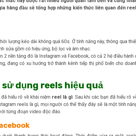
hắc mắc này được rất nhiều người quan tâm đến và cùng nha
gia hàng đầu sẽ tổng hợp những kiến thức liên quan đến reel
hời lượng kéo dài không quá 60s. Ở tính năng này, thông qua thiế
ỉnh sửa gồm có hiệu ứng, bộ lọc và âm nhạc.
rên 2 nền tảng đó là Instagram và Facebook, có cả 2 hệ điều hành 
ùng, đang có xu hướng trở thành kênh tiếp thị phổ biến cho doan
 sử dụng reels hiệu quả
 đã hiểu rõ về khái niệm
reel là gì
. Sau khi các bạn đã hiểu rõ v
tagram reels là gì, mọi người có thể thấy đây sẽ là một tính năn
với từng đoạn video độc đáo.
Facebook
 dưới thanh trạng thái hoạt động. Thời điểm vừa ra mắt, reel