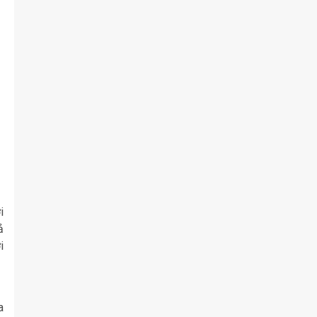
i
ả
i
a