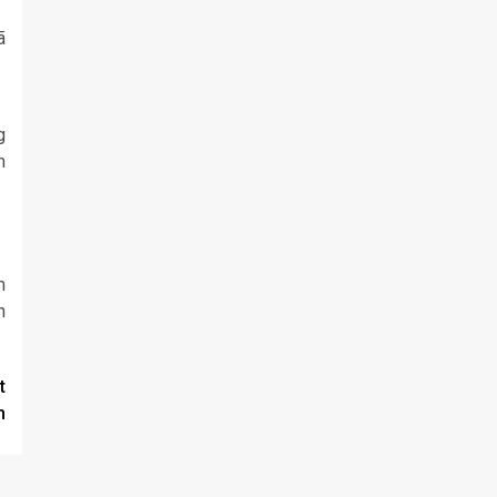
ã
g
m
m
n
t
m