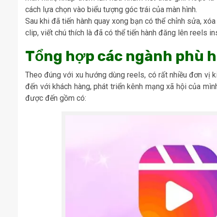
cách lựa chọn vào biểu tượng góc trái của màn hình.
Sau khi đã tiến hành quay xong bạn có thể chỉnh sửa, xóa
clip, viết chú thích là đã có thể tiến hành đăng lên reels i
Tổng hợp các ngành phù hợ
Theo đúng với xu hướng dùng reels, có rất nhiều đơn vị 
đến với khách hàng, phát triển kênh mạng xã hội của mìn
được đến gồm có: