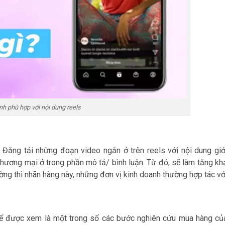
h phù hợp với nội dung reels
 Đăng tải những đoạn video ngắn ở trên reels với nội dung giớ
thương mại ở trong phần mô tả/ bình luận. Từ đó, sẽ làm tăng kh
ng thì nhãn hàng này, những đơn vị kinh doanh thường hợp tác vớ
hể được xem là một trong số các bước nghiên cứu mua hàng củ