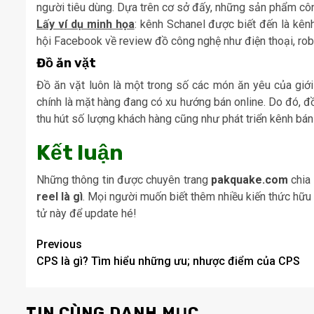
người tiêu dùng. Dựa trên cơ sở đấy, những sản phẩm côn
Lấy ví dụ minh họa
: kênh Schanel được biết đến là kênh
hội Facebook về review đồ công nghệ như điện thoại, rob
Đồ ăn vặt
Đồ ăn vặt luôn là một trong số các món ăn yêu của giớ
chính là mặt hàng đang có xu hướng bán online. Do đó, đ
thu hút số lượng khách hàng cũng như phát triển kênh bán
Kết luận
Những thông tin được chuyên trang
pakquake.com
chia 
reel là gì
. Mọi người muốn biết thêm nhiều kiến thức hữu 
tử này để update hé!
Post
Previous
CPS là gì? Tìm hiểu những ưu; nhược điểm của CPS
navigation
TIN CÙNG DANH MỤC