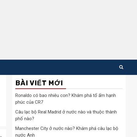
BÀI VIẾT MỚI
Ronaldo có bao nhiêu con? Khám phá tổ ấm hạnh
phúc của CR7
Câu lạc bộ Real Madrid ở nước nào và thuộc thành
phố nào?
Manchester City ở nước nào? Khám phá câu lạc bộ
nước Anh