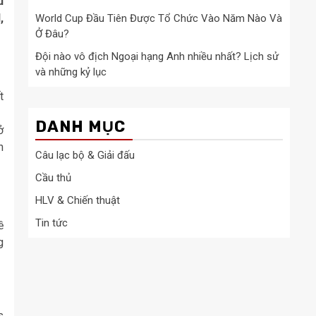
u
,
World Cup Đầu Tiên Được Tổ Chức Vào Năm Nào Và
Ở Đâu?
Đội nào vô địch Ngoại hạng Anh nhiều nhất? Lịch sử
và những kỷ lục
t
DANH MỤC
ở
h
Câu lạc bộ & Giải đấu
Cầu thủ
HLV & Chiến thuật
Tin tức
ề
g
s