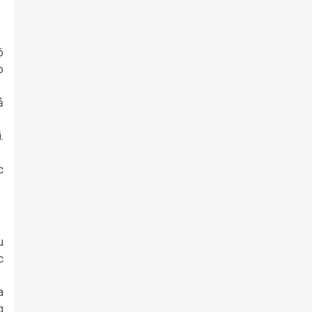
ó
o
ả
.
c
u
c
a
g