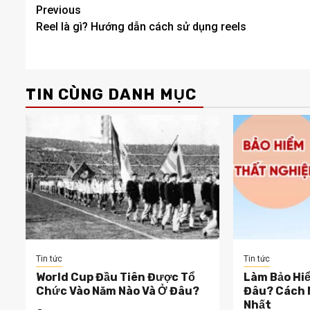
Post
Previous
Reel là gì? Hướng dẫn cách sử dụng reels
navigation
TIN CÙNG DANH MỤC
Tin tức
Tin tức
World Cup Đầu Tiên Được Tổ
Làm Bảo Hi
Chức Vào Năm Nào Và Ở Đâu?
Đâu? Cách 
Nhất