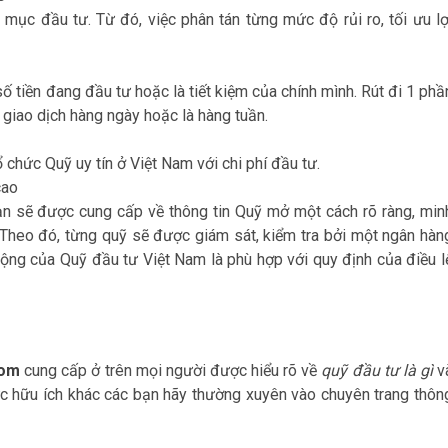
mục đầu tư. Từ đó, việc phân tán từng mức độ rủi ro, tối ưu lợ
 tiền đang đầu tư hoặc là tiết kiệm của chính mình. Rút đi 1 phầ
 giao dịch hàng ngày hoặc là hàng tuần.
 chức Quỹ uy tín ở Việt Nam với chi phí đầu tư.
cao
ạn sẽ được cung cấp về thông tin Quỹ mở một cách rõ ràng, min
Theo đó, từng quỹ sẽ được giám sát, kiểm tra bởi một ngân hàn
ng của Quỹ đầu tư Việt Nam là phù hợp với quy định của điều l
com
cung cấp ở trên mọi người được hiểu rõ về
quỹ đầu tư là gì
v
hức hữu ích khác các bạn hãy thường xuyên vào chuyên trang thôn