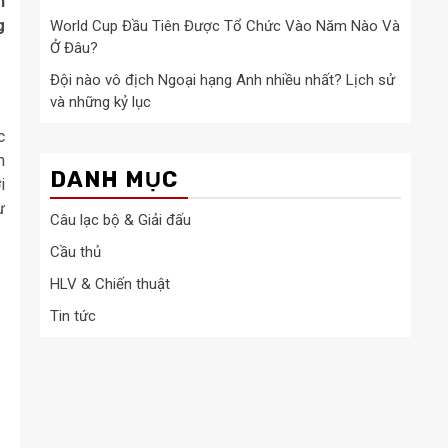
n
g
World Cup Đầu Tiên Được Tổ Chức Vào Năm Nào Và
Ở Đâu?
Đội nào vô địch Ngoại hạng Anh nhiều nhất? Lịch sử
và những kỷ lục
c
h
DANH MỤC
i
ừ
Câu lạc bộ & Giải đấu
Cầu thủ
HLV & Chiến thuật
Tin tức