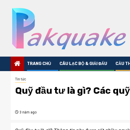
Skip
to
content
TRANG CHỦ
CÂU LẠC BỘ & GIẢI ĐẤU
CẦU T
Tin tức
Quỹ đầu tư là gì? Các quỹ
3 năm ago