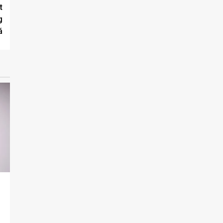
t
g
á