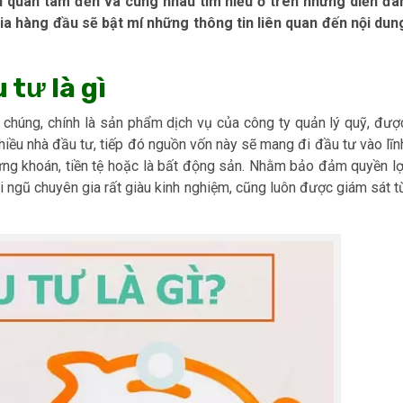
ời quan tâm đến và cùng nhau tìm hiểu ở trên những diễn đà
ia hàng đầu sẽ bật mí những thông tin liên quan đến nội dun
 tư là gì
 chúng, chính là sản phẩm dịch vụ của công ty quản lý quỹ, đượ
nhiều nhà đầu tư, tiếp đó nguồn vốn này sẽ mang đi đầu tư vào lĩn
chứng khoán, tiền tệ hoặc là bất động sản. Nhằm bảo đảm quyền lợ
i ngũ chuyên gia rất giàu kinh nghiệm, cũng luôn được giám sát t