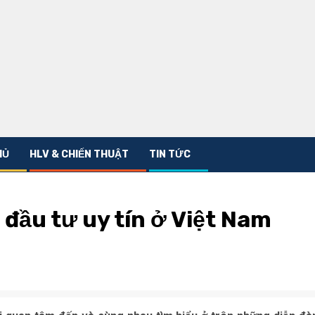
HỦ
HLV & CHIẾN THUẬT
TIN TỨC
 đầu tư uy tín ở Việt Nam