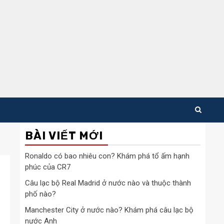
BÀI VIẾT MỚI
Ronaldo có bao nhiêu con? Khám phá tổ ấm hạnh
phúc của CR7
Câu lạc bộ Real Madrid ở nước nào và thuộc thành
phố nào?
Manchester City ở nước nào? Khám phá câu lạc bộ
nước Anh