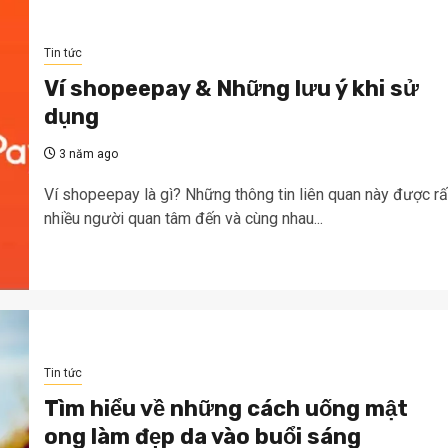
Tin tức
Ví shopeepay & Những lưu ý khi sử
dụng
3 năm ago
Ví shopeepay là gì? Những thông tin liên quan này được rấ
nhiều người quan tâm đến và cùng nhau...
Tin tức
Tìm hiểu về những cách uống mật
ong làm đẹp da vào buổi sáng