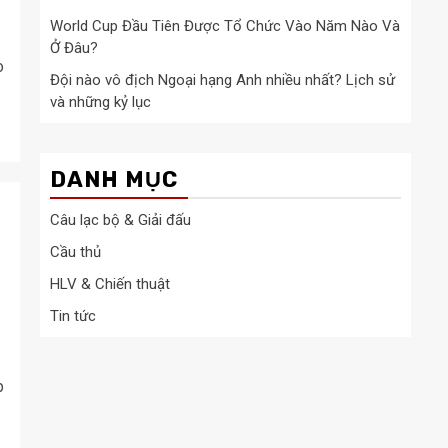
World Cup Đầu Tiên Được Tổ Chức Vào Năm Nào Và
Ở Đâu?
o
Đội nào vô địch Ngoại hạng Anh nhiều nhất? Lịch sử
và những kỷ lục
DANH MỤC
Câu lạc bộ & Giải đấu
Cầu thủ
HLV & Chiến thuật
Tin tức
p