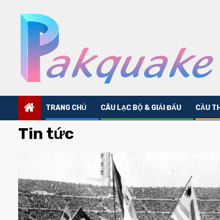
Skip
to
content
TRANG CHỦ
CÂU LẠC BỘ & GIẢI ĐẤU
CẦU T
Tin tức