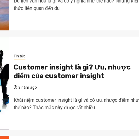
Du lịch văn hóa là gì và có ý nghĩa như thế nào? Những kiế
thức liên quan đến du...
Tin tức
Customer insight là gì? Ưu, nhược
điểm của customer insight
3 năm ago
Khái niệm customer insight là gì và có ưu, nhược điểm như
thế nào? Thắc mắc này được rất nhiều...