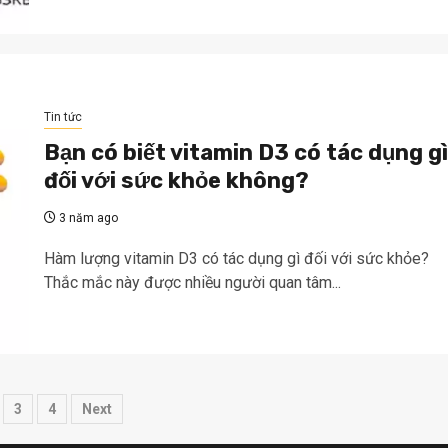
Tin tức
Bạn có biết vitamin D3 có tác dụng gì
đối với sức khỏe không?
3 năm ago
Hàm lượng vitamin D3 có tác dụng gì đối với sức khỏe?
Thắc mắc này được nhiều người quan tâm...
n
3
4
Next
ng