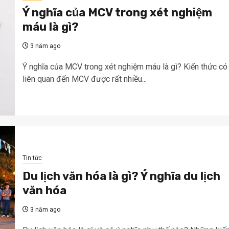
Ý nghĩa của MCV trong xét nghiệm
máu là gì?
3 năm ago
Ý nghĩa của MCV trong xét nghiệm máu là gì? Kiến thức có
liên quan đến MCV được rất nhiều...
Tin tức
Du lịch văn hóa là gì? Ý nghĩa du lịch
văn hóa
3 năm ago