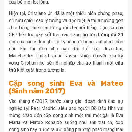
cậu bé mới lọt lòng.
Hiện tại, Cristiano Jr. đã là một thiếu niên phổng phao,
sở hữu chiều cao lý tưởng và đặc biệt là thừa hưởng gen
chơi bóng thiên tài từ người cha nổi tiếng. Cậu cả nhà
CR7 liên tục gây sốt trên các trang
tin tức bóng đá 24
giờ qua các video ghi lại kỹ năng đi bóng, sút phạt thần
sầu khi thi đấu cho các đội trẻ của Juventus,
Manchester United và Al-Nassr. Nhiều chuyên gia kỳ
vọng Cristianinho sẽ nối nghiệp cha trở thành một
cầu
thủ
kiệt xuất trong tương lai.
Cặp song sinh Eva và Mateo
(Sinh năm 2017)
Vào tháng 6/2017, bước sang giai đoạn đỉnh cao sự
nghiệp tại Real Madrid, siêu sao người Bồ Đào Nha vui
mừng chào đón cặp song sinh một trai một gái là Eva
Maria và Mateo Ronaldo. Giống như anh trai cả, cặp
song sinh này được ra đời bằng phương pháp mang thai