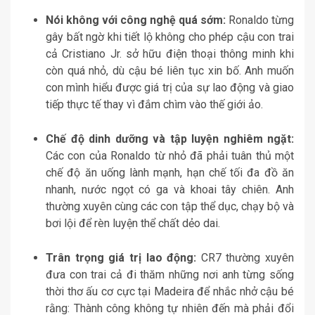
Nói không với công nghệ quá sớm:
Ronaldo từng
gây bất ngờ khi tiết lộ không cho phép cậu con trai
cả Cristiano Jr. sở hữu điện thoại thông minh khi
còn quá nhỏ, dù cậu bé liên tục xin bố. Anh muốn
con mình hiểu được giá trị của sự lao động và giao
tiếp thực tế thay vì đắm chìm vào thế giới ảo.
Chế độ dinh dưỡng và tập luyện nghiêm ngặt:
Các con của Ronaldo từ nhỏ đã phải tuân thủ một
chế độ ăn uống lành mạnh, hạn chế tối đa đồ ăn
nhanh, nước ngọt có ga và khoai tây chiên. Anh
thường xuyên cùng các con tập thể dục, chạy bộ và
bơi lội để rèn luyện thể chất dẻo dai.
Trân trọng giá trị lao động:
CR7 thường xuyên
đưa con trai cả đi thăm những nơi anh từng sống
thời thơ ấu cơ cực tại Madeira để nhắc nhở cậu bé
rằng: Thành công không tự nhiên đến mà phải đổi