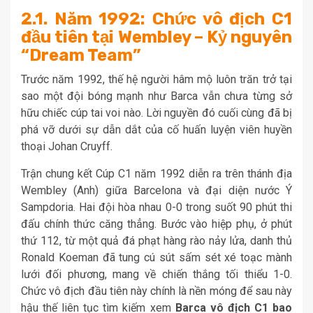
2.1. Năm 1992: Chức vô địch C1
đầu tiên tại Wembley – Kỷ nguyên
“Dream Team”
Trước năm 1992, thế hệ người hâm mộ luôn trăn trở tại
sao một đội bóng mạnh như Barca vẫn chưa từng sở
hữu chiếc cúp tai voi nào. Lời nguyền đó cuối cùng đã bị
phá vỡ dưới sự dẫn dắt của cố huấn luyện viên huyền
thoại Johan Cruyff.
Trận chung kết Cúp C1 năm 1992 diễn ra trên thánh địa
Wembley (Anh) giữa Barcelona và đại diện nước Ý
Sampdoria. Hai đội hòa nhau 0-0 trong suốt 90 phút thi
đấu chính thức căng thẳng. Bước vào hiệp phụ, ở phút
thứ 112, từ một quả đá phạt hàng rào nảy lửa, danh thủ
Ronald Koeman đã tung cú sút sấm sét xé toạc mành
lưới đối phương, mang về chiến thắng tối thiểu 1-0.
Chức vô địch đầu tiên này chính là nền móng để sau này
hậu thế liên tục tìm kiếm xem
Barca vô địch C1 bao