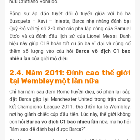
hữu Cristiano Ronaldo.
Bằng sự áp đảo tuyệt đối ở tuyến giữa với bộ ba
Busquets – Xavi – Iniesta, Barca nhẹ nhàng đánh bại
Quỷ Đỏ với tỷ số 2-0 nhờ các pha lập công của Samuel
Eto’o và cú đánh đầu lịch sử của Lionel Messi. Danh
hiệu này giúp CLB hoàn tất cú ăn ba vĩ đại và củng cố
thêm số lượng vào câu hỏi
Barca vô địch C1 bao
nhiêu lần
của giới mộ điệu.
2.4. Năm 2011: Đỉnh cao thế giới
tại Wembley một lần nữa
Chỉ hai năm sau đêm Rome huyền diệu, số phận lại sắp
đặt Barca gặp lại Manchester United trong trận chung
kết Champions League 2011. Địa điểm lại là Wembley,
nơi họ giành chiếc cúp đầu tiên. Lúc này, thế giới không
còn hỏi
Barca vô địch C1 bao nhiêu lần
nữa, mà họ hỏi
“làm sao để đánh bại được Barca?”.