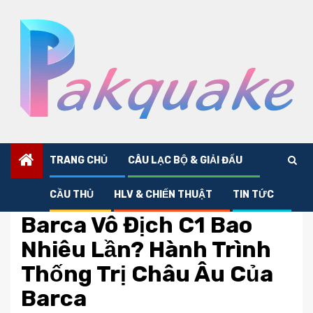
Skip
to
content
TRANG CHỦ
CÂU LẠC BỘ & GIẢI ĐẤU
CẦU THỦ
HLV & CHIẾN THUẬT
TIN TỨC
Câu lạc bộ & Giải đấu
Barca Vô Địch C1 Bao
Nhiêu Lần? Hành Trình
Thống Trị Châu Âu Của
Barca