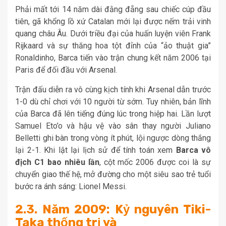
Phải mất tới 14 năm dài đằng đẵng sau chiếc cúp đầu
tiên, gã khổng lồ xứ Catalan mới lại được nếm trải vinh
quang châu Âu. Dưới triều đại của huấn luyện viên Frank
Rijkaard và sự thăng hoa tột đỉnh của “ảo thuật gia”
Ronaldinho, Barca tiến vào trận chung kết năm 2006 tại
Paris để đối đầu với Arsenal.
Trận đấu diễn ra vô cùng kịch tính khi Arsenal dẫn trước
1-0 dù chỉ chơi với 10 người từ sớm. Tuy nhiên, bản lĩnh
của Barca đã lên tiếng đúng lúc trong hiệp hai. Lần lượt
Samuel Eto’o và hậu vệ vào sân thay người Juliano
Belletti ghi bàn trong vòng ít phút, lội ngược dòng thắng
lại 2-1. Khi lật lại lịch sử để tính toán xem
Barca vô
địch C1 bao nhiêu lần
, cột mốc 2006 được coi là sự
chuyển giao thế hệ, mở đường cho một siêu sao trẻ tuổi
bước ra ánh sáng: Lionel Messi.
2.3. Năm 2009: Kỷ nguyên Tiki-
Taka thống trị và