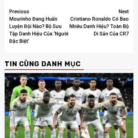
Post
Previous
Next
Mourinho Đang Huấn
Cristiano Ronaldo Có Bao
navigation
Luyện Đội Nào? Bộ Sưu
Nhiêu Danh Hiệu? Toàn Bộ
Tập Danh Hiệu Của ‘Người
Di Sản Của CR7
Đặc Biệt’
TIN CÙNG DANH MỤC