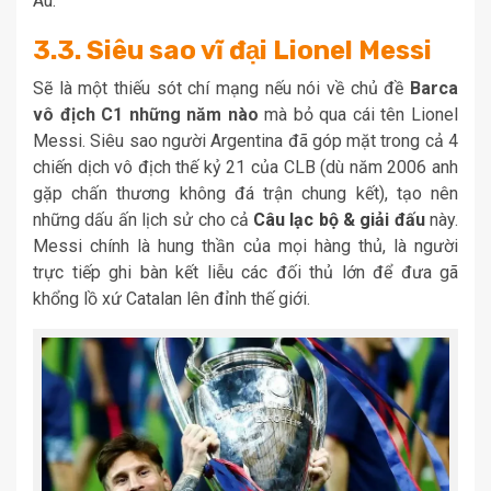
Âu.
3.3. Siêu sao vĩ đại Lionel Messi
Sẽ là một thiếu sót chí mạng nếu nói về chủ đề
Barca
vô địch C1 những năm nào
mà bỏ qua cái tên Lionel
Messi. Siêu sao người Argentina đã góp mặt trong cả 4
chiến dịch vô địch thế kỷ 21 của CLB (dù năm 2006 anh
gặp chấn thương không đá trận chung kết), tạo nên
những dấu ấn lịch sử cho cả
Câu lạc bộ & giải đấu
này.
Messi chính là hung thần của mọi hàng thủ, là người
trực tiếp ghi bàn kết liễu các đối thủ lớn để đưa gã
khổng lồ xứ Catalan lên đỉnh thế giới.