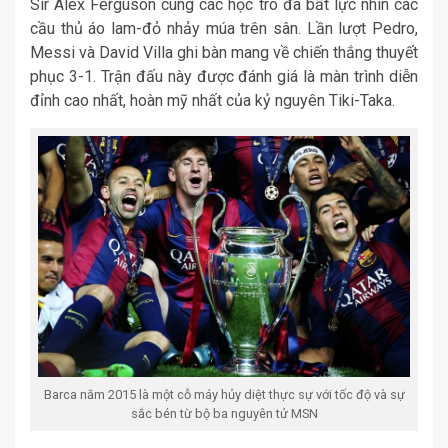
Sir Alex Ferguson cùng các học trò đã bất lực nhìn các
cầu thủ áo lam-đỏ nhảy múa trên sân. Lần lượt Pedro,
Messi và David Villa ghi bàn mang về chiến thắng thuyết
phục 3-1. Trận đấu này được đánh giá là màn trình diễn
đỉnh cao nhất, hoàn mỹ nhất của kỷ nguyên Tiki-Taka.
Barca năm 2015 là một cỗ máy hủy diệt thực sự với tốc độ và sự
sắc bén từ bộ ba nguyên tử MSN