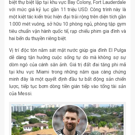
biệt thự biệt lập tại khu vực Bay Colony, Fort Lauderdale
với mức giá kỷ lục gần 11 triệu USD. Công trình này là
một kiệt tác kiến trúc hiện đại trải rộng trên diện tích gần
1.000 mét vuông, sở hữu 10 phòng ngủ, phòng tập gym
tiêu chuẩn vận hành quốc tế, rạp chiếu phim gia đình và
hai bến du thuyền riêng biệt.
Vị trí độc tôn nằm sát mặt nước giúp gia đình El Pulga
dễ dàng tận hưởng cuộc sống tự do mà không sợ sự
dòm ngó của cánh săn ảnh. Giá trị đất đai tăng phi mã
tại khu vực Miami trong những năm qua càng chứng
minh đây là một quyết định đầu tư bất động sản chiến
lược, tiếp tục bơm dòng tiền gián tiếp vào tổng tài sản
của Messi.