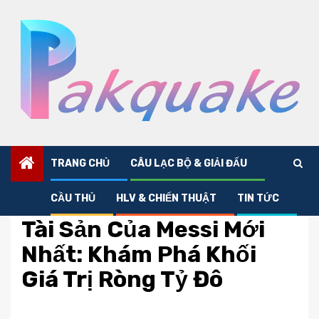
Skip
to
content
TRANG CHỦ
CÂU LẠC BỘ & GIẢI ĐẤU
CẦU THỦ
HLV & CHIẾN THUẬT
TIN TỨC
Cầu thủ
Tài Sản Của Messi Mới
Nhất: Khám Phá Khối
Giá Trị Ròng Tỷ Đô