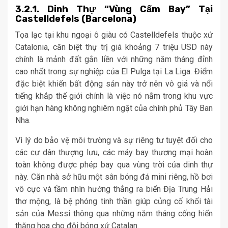
3.2.1. Dinh Thự “Vùng Cấm Bay” Tại
Castelldefels (Barcelona)
Tọa lạc tại khu ngoại ô giàu có Castelldefels thuộc xứ
Catalonia, căn biệt thự trị giá khoảng 7 triệu USD này
chính là mảnh đất gắn liền với những năm tháng đỉnh
cao nhất trong sự nghiệp của El Pulga tại La Liga. Điểm
đặc biệt khiến bất động sản này trở nên vô giá và nổi
tiếng khắp thế giới chính là việc nó nằm trong khu vực
giới hạn hàng không nghiêm ngặt của chính phủ Tây Ban
Nha.
Vì lý do bảo vệ môi trường và sự riêng tư tuyệt đối cho
các cư dân thượng lưu, các máy bay thương mại hoàn
toàn không được phép bay qua vùng trời của dinh thự
này. Căn nhà sở hữu một sân bóng đá mini riêng, hồ bơi
vô cực và tầm nhìn hướng thẳng ra biển Địa Trung Hải
thơ mộng, là bệ phóng tinh thần giúp củng cố khối tài
sản của Messi thông qua những năm tháng cống hiến
thăng hoa cho đội bóng xứ Catalan.